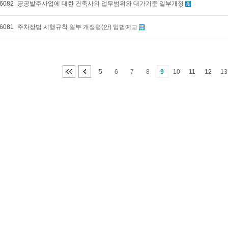
6082
공공발주사업에 대한 건축사의 업무범위와 대가기준 일부개정
6081
주차장법 시행규칙 일부 개정령(안) 입법예고
5
6
7
8
9
10
11
12
13