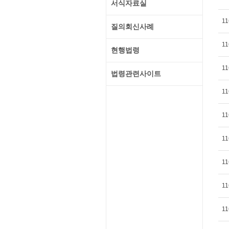
서식자료실
11
질의회신사례
11
현행법령
11
법령관련사이트
11
11
11
11
11
11