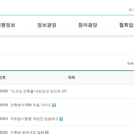
로
법령정보
정보광장
참여광장
협회업
제목
번호
제목
6095
"소규모 건축물 내진보강 포인트 20"
6094
건축분야 BIM 적용 가이드
6093
국토법시행령 개정안 입법예고
6092
건축법 일부개정 알림