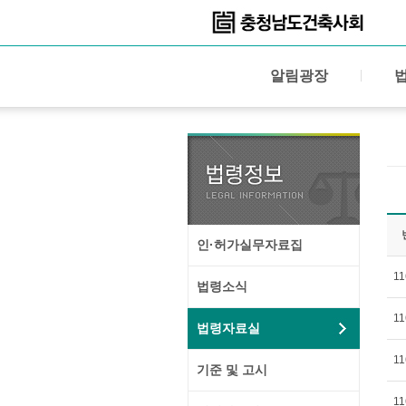
알림광장
인·허가실무자료집
11
법령소식
11
법령자료실
11
기준 및 고시
11