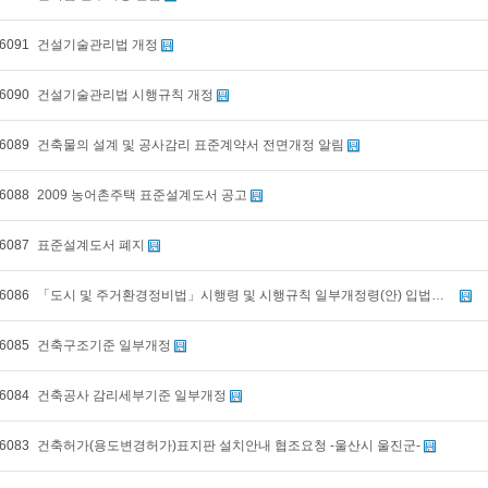
6091
건설기술관리법 개정
6090
건설기술관리법 시행규칙 개정
6089
건축물의 설계 및 공사감리 표준계약서 전면개정 알림
6088
2009 농어촌주택 표준설계도서 공고
6087
표준설계도서 폐지
6086
「도시 및 주거환경정비법」시행령 및 시행규칙 일부개정령(안) 입법예고
6085
건축구조기준 일부개정
6084
건축공사 감리세부기준 일부개정
6083
건축허가(용도변경허가)표지판 설치안내 협조요청 -울산시 울진군-